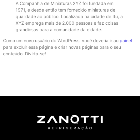
A Companhia de Miniaturas XYZ foi fundada em
1971, e desde então tem fornecido miniaturas de
qualidade ao público. Localizada na cidade de Itu, a
XYZ emprega mais de 2.000 pessoas e faz coisas
grandiosas para a comunidade da cidade.
Como um novo usuário do WordPress, você deveria ir ao
painel
para excluir essa página e criar novas páginas para o seu
conteúdo. Divirta-se!